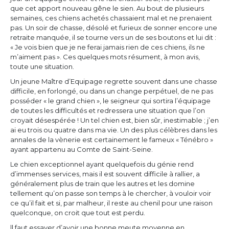
que cet apport nouveau gêne le sien. Au bout de plusieurs
semaines, ces chiens achetés chassaient mal et ne prenaient
pas. Un soir de chasse, désolé et furieux de sonner encore une
retraite manquée, il se tourne vers un de ses boutons et lui dit :
« Je vois bien que je ne ferai jamais rien de ces chiens, ils ne
m’aiment pas ». Ces quelques mots résument, à mon avis,
toute une situation.
Un jeune Maître d’Equipage regrette souvent dans une chasse
difficile, en forlongé, ou dans un change perpétuel, de ne pas
posséder « le grand chien », le seigneur qui sortira l’équipage
de toutes les difficultés et redressera une situation que l’on
croyait désespérée ! Un tel chien est, bien sûr, inestimable ; j’en
ai eu trois ou quatre dans ma vie. Un des plus célèbres dans les
annales de la vènerie est certainement le fameux « Ténébro »
ayant appartenu au Comte de Saint-Seine.
Le chien exceptionnel ayant quelquefois du génie rend
d’immenses services, mais il est souvent difficile à rallier, a
généralement plus de train que les autres et les domine
tellement qu’on passe son temps à le chercher, à vouloir voir
ce qu’il fait et si, par malheur, il reste au chenil pour une raison
quelconque, on croit que tout est perdu.
ll faut essayer d’avoir une bonne meute moyenne en