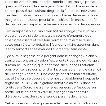
chien de vénerie sont, en effet, nombreuses, mais je pense
que, dans l’ordre, il faut essayer qu’il ait d’abord l’amour de la
chasse poussé au plus haut degré et la finesse de nez. Avec
ces deux qualités, il aura toujours en chasse des ressources et
malgré les ennuis que peut faire un chien très chasseur et fin
de nez, on peut espérer redresser des situations désespérées.
Il est indispensable qu’un chien soit très gorgé ; c’est un des
plus grands plaisirs de la chasse à courre d’entendre des
chiens très criants et cela leur permet de mieux se rallier ;
cette qualité est héréditaire, il faut donc y faire attention dans
les croisements et essayer de l’augmenter sans cesse.
ll y a aussi Ia sagesse et le perçant dans le change ; « le chien
vaincu est convaincu » selon I’excellente trouvaille du Marquis
d’Armaillé. Pour cela, que de temps, de nuances, il faudrait
pour bien se faire comprendre ! Incontestablement le chien dit
de « change » parce qu’il ne change pas d’animal est étudié,
travaillé et croisé depuis longtemps ; probablement depuis le
règne de Louis XV, où la grande densité d’animaux dans les
forêts de Ia Couronne a amené les veneurs de l’époque, en
particulier le célèbre d’Yauville, à songer à la nécessité
d’élever surtout des sujets issus de parents de change.
Cette curieuse qualité qui amène le chien à reconnaître son