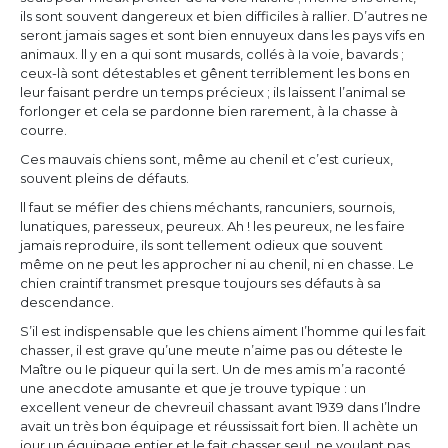
ils sont souvent dangereux et bien difficiles à rallier. D’autres ne
seront jamais sages et sont bien ennuyeux dans les pays vifs en
animaux. ll y en a qui sont musards, collés à Ia voie, bavards ;
ceux-là sont détestables et gênent terriblement les bons en
leur faisant perdre un temps précieux ; ils laissent l’animal se
forlonger et cela se pardonne bien rarement, à la chasse à
courre.
Ces mauvais chiens sont, même au chenil et c’est curieux,
souvent pleins de défauts.
ll faut se méfier des chiens méchants, rancuniers, sournois,
lunatiques, paresseux, peureux. Ah ! les peureux, ne les faire
jamais reproduire, ils sont tellement odieux que souvent
même on ne peut les approcher ni au chenil, ni en chasse. Le
chien craintif transmet presque toujours ses défauts à sa
descendance.
S’il est indispensable que les chiens aiment I’homme qui les fait
chasser, il est grave qu’une meute n’aime pas ou déteste le
Maître ou Ie piqueur qui la sert. Un de mes amis m’a raconté
une anecdote amusante et que je trouve typique : un
excellent veneur de chevreuil chassant avant 1939 dans I’lndre
avait un très bon équipage et réussissait fort bien. ll achète un
jour un équipage entier et le fait chasser seul, ne voulant pas