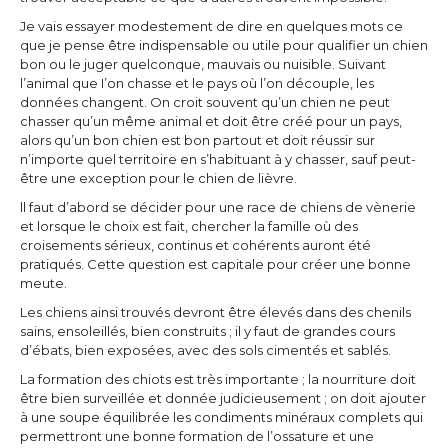
Je vais essayer modestement de dire en quelques mots ce
que je pense être indispensable ou utile pour qualifier un chien
bon ou le juger quelconque, mauvais ou nuisible. Suivant
l’animal que I’on chasse et le pays où l’on découple, les
données changent. On croit souvent qu’un chien ne peut
chasser qu’un même animal et doit être créé pour un pays,
alors qu’un bon chien est bon partout et doit réussir sur
n’importe quel territoire en s’habituant à y chasser, sauf peut-
être une exception pour le chien de lièvre.
ll faut d’abord se décider pour une race de chiens de vènerie
et lorsque le choix est fait, chercher la famille où des
croisements sérieux, continus et cohérents auront été
pratiqués. Cette question est capitale pour créer une bonne
meute.
Les chiens ainsi trouvés devront être élevés dans des chenils
sains, ensoleillés, bien construits ; il y faut de grandes cours
d’ébats, bien exposées, avec des sols cimentés et sablés.
La formation des chiots est très importante ; la nourriture doit
être bien surveillée et donnée judicieusement ; on doit ajouter
à une soupe équilibrée les condiments minéraux complets qui
permettront une bonne formation de l’ossature et une