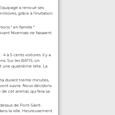
l’Equipage a renoué ses
ritoires, grâce à l’invitation
ions " en famille "
Avant Nivernais ne faisaient
4 à 5 cents voitures. ll y a
ns. Sur les BATIS, on
et une quatrième tête. La
lta durant trente minutes,
s vont suivre. Nous décidons
e de cet animal, qui fera sa
 dessus de Pont-Saint-
dans la ville. Heureusement