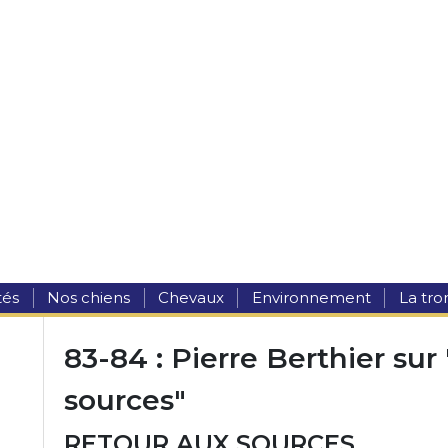
tés
Nos chiens
Chevaux
Environnement
La tr
83-84 : Pierre Berthier sur 
sources"
RETOUR AUX SOURCES