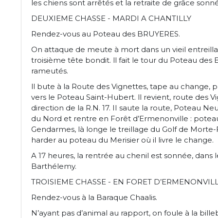
les chiens sont arrêtés et la retraite de grâce sonn
DEUXIEME CHASSE - MARDI A CHANTILLY
Rendez-vous au Poteau des BRUYERES.
On attaque de meute à mort dans un vieil entreil
troisième tête bondit. ll fait le tour du Poteau des
rameutés.
ll bute à la Route des Vignettes, tape au change, pui
vers le Poteau Saint-Hubert. ll revient, route des Vi
direction de la R.N. 17. II saute la route, Poteau Ne
du Nord et rentre en Forêt d’Ermenonville : potea
Gendarmes, là longe le treillage du Golf de Morte-F
harder au poteau du Merisier où il livre le change.
A 17 heures, la rentrée au chenil est sonnée, dans l
Barthélemy.
TROISIEME CHASSE - EN FORET D’ERMENONVIL
Rendez-vous à la Baraque Chaalis.
N’ayant pas d’animal au rapport, on foule à la bill