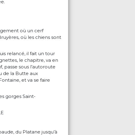
ée.
lagement où un cerf
 Bruyères, où les chiens sont
s relancé, il fait un tour
gnettes, le chapitre, va en
uf, passe sous l’autoroute
u de la Butte aux
ontaine, et va se faire
es gorges Saint-
LE
ebaude, du Platane jusqu’à