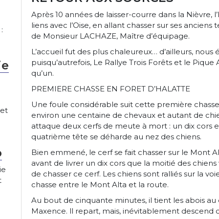
Après 10 années de laisser-courre dans la Nièvre, 
liens avec l’Oise, en allant chasser sur ses anciens ter
:
de Monsieur LACHAZE, Maître d’équipage.
L’accueil fut des plus chaleureux… d’ailleurs, nous ét
puisqu’autrefois, Le Rallye Trois Forêts et le Pique 
ie
qu’un.
PREMIERE CHASSE EN FORET D’HALATTE
Une foule considérable suit cette première chasse : 
et
environ une centaine de chevaux et autant de chie
attaque deux cerfs de meute à mort : un dix cors 
quatrième tête se déharde au nez des chiens.
o
Bien emmené, le cerf se fait chasser sur le Mont A
avant de livrer un dix cors que la moitié des chien
ie
de chasser ce cerf. Les chiens sont ralliés sur la voi
t
chasse entre le Mont Alta et la route.
Au bout de cinquante minutes, il tient les abois au
Maxence. ll repart, mais, inévitablement descend 