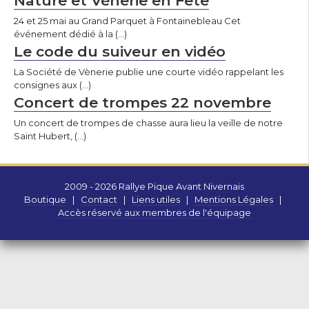
Nature et Vènerie en Fête
24 et 25 mai au Grand Parquet à Fontainebleau Cet
événement dédié à la (…)
Le code du suiveur en vidéo
La Société de Vènerie publie une courte vidéo rappelant les
consignes aux (…)
Concert de trompes 22 novembre
Un concert de trompes de chasse aura lieu la veille de notre
Saint Hubert, (…)
2009 - 2026 Rallye Pique Avant Nivernais
Boutique
|
Contact
|
Liens utiles
|
Mentions Légales
|
Accès réservé aux membres de l'équipage