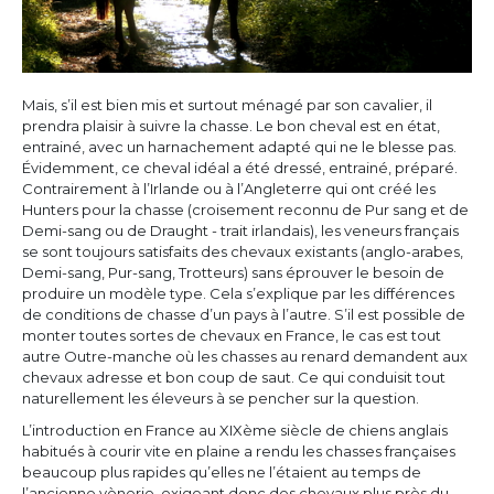
Mais, s’il est bien mis et surtout ménagé par son cavalier, il
prendra plaisir à suivre la chasse. Le bon cheval est en état,
entrainé, avec un harnachement adapté qui ne le blesse pas.
Évidemment, ce cheval idéal a été dressé, entrainé, préparé.
Contrairement à l’Irlande ou à l’Angleterre qui ont créé les
Hunters pour la chasse (croisement reconnu de Pur sang et de
Demi-sang ou de Draught - trait irlandais), les veneurs français
se sont toujours satisfaits des chevaux existants (anglo-arabes,
Demi-sang, Pur-sang, Trotteurs) sans éprouver le besoin de
produire un modèle type. Cela s’explique par les différences
de conditions de chasse d’un pays à l’autre. S’il est possible de
monter toutes sortes de chevaux en France, le cas est tout
autre Outre-manche où les chasses au renard demandent aux
chevaux adresse et bon coup de saut. Ce qui conduisit tout
naturellement les éleveurs à se pencher sur la question.
L’introduction en France au XIXème siècle de chiens anglais
habitués à courir vite en plaine a rendu les chasses françaises
beaucoup plus rapides qu’elles ne l’étaient au temps de
l’ancienne vènerie, exigeant donc des chevaux plus près du