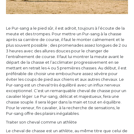
Le Pur-sang a le pied sûr, il est adroit, toujours à l’écoute de la
meute et des trompes. Pour mettre un Pur-sang à la chasse
après sa carrière de course, il faut le monter calmement et le
plus souvent possible ; des promenades assez longues de 2 ou
3 heures avec des allures douces pour le changer de
l’entraînement de course. Il faut lui montrer la meute avant le
départ de la chasse et l’acclimater progressivement en se
mettant en retrait les 4 ou 5 premières chasses. Au début, il est
préférable de choisir une embouchure assez sévère pour
éviter les coups de pied aux chiens et aux autres chevaux. Le
Pur-sang est un cheval très équilibré avec un influx nerveux
exceptionnel. C’est un remarquable cheval de chasse pour un
cavalier léger. Le Pur-sang, délicat et majestueux, fera une
chasse souple. Il sera léger dans la main et tout en équilibre.
Pour le veneur, fin cavalier, à la recherche de sensations, le
Pur-sang offre des plaisirs inégalables.
Traiter son cheval comme un athlète
Le cheval de chasse est un athlète, au même titre que celui de